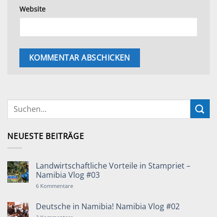
Website
NEUESTE BEITRÄGE
Landwirtschaftliche Vorteile in Stampriet –
Namibia Vlog #03
zu
6 Kommentare
Landwirtschaftliche
Vorteile
in
Deutsche in Namibia! Namibia Vlog #02
Stampriet
–
zu