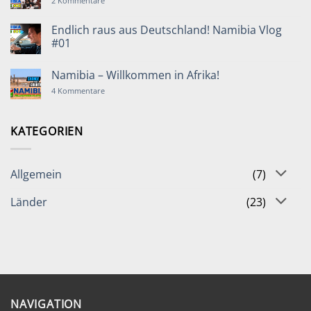
2 Kommentare
Namibia
Deutsche
Vlog
in
#03
Namibia!
Endlich raus aus Deutschland! Namibia Vlog
Namibia
#01
Vlog
#02
Keine
Kommentare
Namibia – Willkommen in Afrika!
zu
Endlich
zu
4 Kommentare
raus
Namibia
aus
–
Deutschland!
Willkommen
Namibia
in
KATEGORIEN
Vlog
Afrika!
#01
Allgemein
(7)
Länder
(23)
NAVIGATION