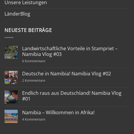
Unsere Leistungen
LänderBlog
NEUESTE BEITRÄGE
Landwirtschaftliche Vorteile in Stampriet –
Namibia Vlog #03
zu
6 Kommentare
Landwirtschaftliche
Vorteile
in
Deutsche in Namibia! Namibia Vlog #02
Stampriet
–
zu
2 Kommentare
Namibia
Deutsche
Vlog
in
#03
Namibia!
Endlich raus aus Deutschland! Namibia Vlog
Namibia
#01
Vlog
#02
Keine
Kommentare
Namibia – Willkommen in Afrika!
zu
Endlich
zu
4 Kommentare
raus
Namibia
aus
–
Deutschland!
Willkommen
Namibia